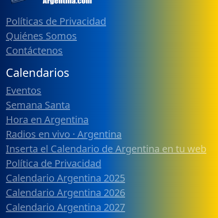
Políticas de Privacidad
Quiénes Somos
Contáctenos
Calendarios
Eventos
Semana Santa
Hora en Argentina
Radios en vivo · Argentina
Inserta el Calendario de Argentina en tu web
Política de Privacidad
Calendario Argentina 2025
Calendario Argentina 2026
Calendario Argentina 2027