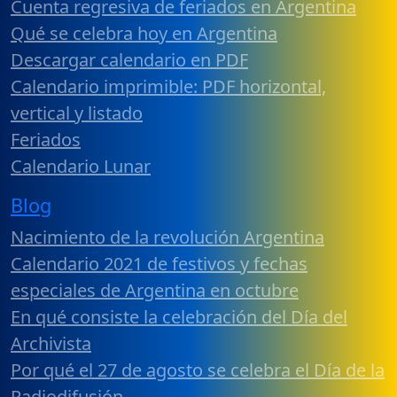
Cuenta regresiva de feriados en Argentina
Qué se celebra hoy en Argentina
Descargar calendario en PDF
Calendario imprimible: PDF horizontal,
vertical y listado
Feriados
Calendario Lunar
Blog
Nacimiento de la revolución Argentina
Calendario 2021 de festivos y fechas
especiales de Argentina en octubre
En qué consiste la celebración del Día del
Archivista
Por qué el 27 de agosto se celebra el Día de la
Radiodifusión