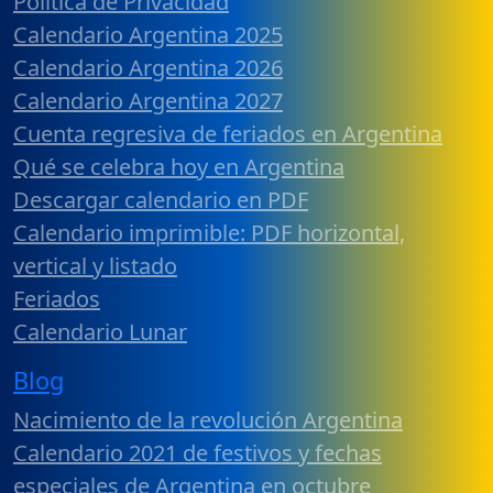
Política de Privacidad
Calendario Argentina 2025
Calendario Argentina 2026
Calendario Argentina 2027
Cuenta regresiva de feriados en Argentina
Qué se celebra hoy en Argentina
Descargar calendario en PDF
Calendario imprimible: PDF horizontal,
vertical y listado
Feriados
Calendario Lunar
Blog
Nacimiento de la revolución Argentina
Calendario 2021 de festivos y fechas
especiales de Argentina en octubre