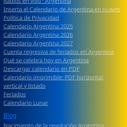
Radios en vivo · Argentina
Inserta el Calendario de Argentina en tu web
Política de Privacidad
Calendario Argentina 2025
Calendario Argentina 2026
Calendario Argentina 2027
Cuenta regresiva de feriados en Argentina
Qué se celebra hoy en Argentina
Descargar calendario en PDF
Calendario imprimible: PDF horizontal,
vertical y listado
Feriados
Calendario Lunar
Blog
Nacimiento de la revolución Argentina