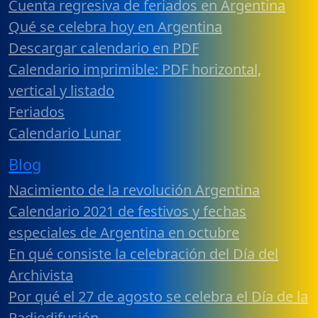
Cuenta regresiva de feriados en Argentina
Qué se celebra hoy en Argentina
Descargar calendario en PDF
Calendario imprimible: PDF horizontal,
vertical y listado
Feriados
Calendario Lunar
Blog
Nacimiento de la revolución Argentina
Calendario 2021 de festivos y fechas
especiales de Argentina en octubre
En qué consiste la celebración del Día del
Archivista
Por qué el 27 de agosto se celebra el Día de la
Radiodifusión