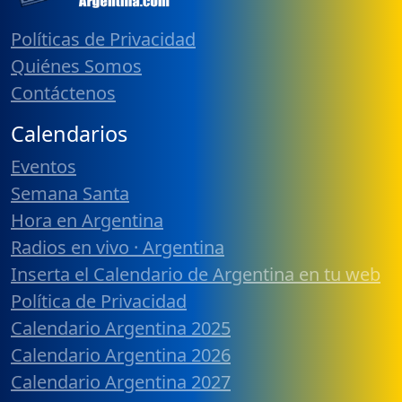
Políticas de Privacidad
Quiénes Somos
Contáctenos
Calendarios
Eventos
Semana Santa
Hora en Argentina
Radios en vivo · Argentina
Inserta el Calendario de Argentina en tu web
Política de Privacidad
Calendario Argentina 2025
Calendario Argentina 2026
Calendario Argentina 2027