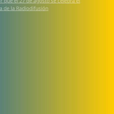
r qué el 27 de agosto se celebra el
a de la Radiodifusión