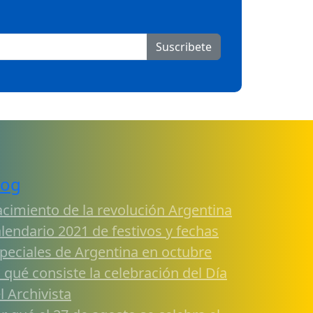
Suscribete
log
cimiento de la revolución Argentina
lendario 2021 de festivos y fechas
peciales de Argentina en octubre
 qué consiste la celebración del Día
l Archivista