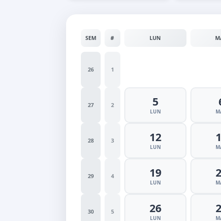
SEM
#
LUN
M
26
1
5
27
2
LUN
M
12
28
3
LUN
M
19
29
4
LUN
M
26
30
5
LUN
M