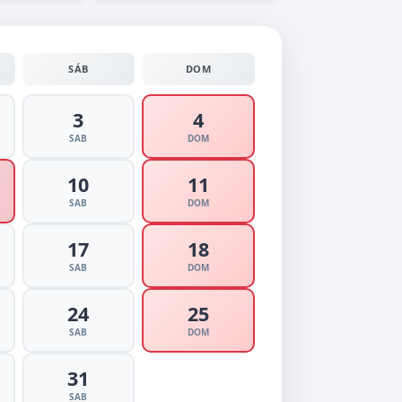
SÁB
DOM
3
4
SAB
DOM
10
11
SAB
DOM
17
18
SAB
DOM
24
25
SAB
DOM
31
SAB