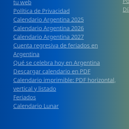
Po
tu web
Dí
Política de Privacidad
Calendario Argentina 2025
Calendario Argentina 2026
Calendario Argentina 2027
Cuenta regresiva de feriados en
Argentina
Qué se celebra hoy en Argentina
Descargar calendario en PDF
Calendario imprimible: PDF horizontal,
vertical y listado
Feriados
Calendario Lunar