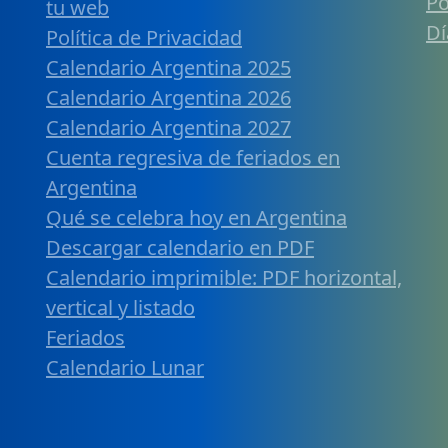
Po
tu web
Dí
Política de Privacidad
Calendario Argentina 2025
Calendario Argentina 2026
Calendario Argentina 2027
Cuenta regresiva de feriados en
Argentina
Qué se celebra hoy en Argentina
Descargar calendario en PDF
Calendario imprimible: PDF horizontal,
vertical y listado
Feriados
Calendario Lunar