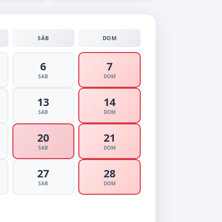
SÁB
DOM
6
7
SAB
DOM
13
14
SAB
DOM
20
21
SAB
DOM
27
28
SAB
DOM