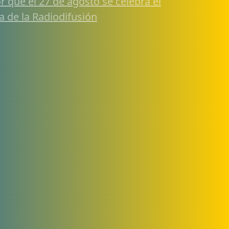
r qué el 27 de agosto se celebra el
a de la Radiodifusión