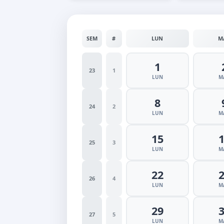
SEM
#
LUN
M
1
23
1
LUN
M
8
24
2
LUN
M
15
25
3
LUN
M
22
26
4
LUN
M
29
27
5
LUN
M