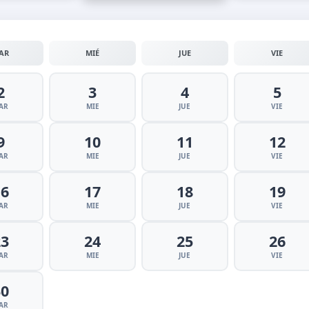
AR
MIÉ
JUE
VIE
2
3
4
5
AR
MIE
JUE
VIE
9
10
11
12
AR
MIE
JUE
VIE
16
17
18
19
AR
MIE
JUE
VIE
23
24
25
26
AR
MIE
JUE
VIE
30
AR