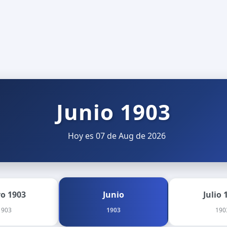
Junio 1903
Hoy es 07 de Aug de 2026
o 1903
Junio
Julio 
1903
1903
190