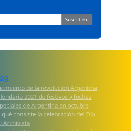
Suscribete
log
cimiento de la revolución Argentina
lendario 2021 de festivos y fechas
peciales de Argentina en octubre
 qué consiste la celebración del Día
l Archivista