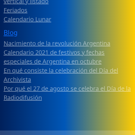
vertical y listado
Feriados
Calendario Lunar
Blog
Nacimiento de la revolución Argentina
Calendario 2021 de festivos y fechas
especiales de Argentina en octubre
En qué consiste la celebración del Día del
Archivista
Por qué el 27 de agosto se celebra el Día de la
Radiodifusión