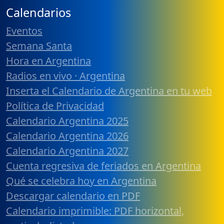
Calendarios
Eventos
Semana Santa
Hora en Argentina
Radios en vivo · Argentina
Inserta el Calendario de Argentina en tu web
Política de Privacidad
Calendario Argentina 2025
Calendario Argentina 2026
Calendario Argentina 2027
Cuenta regresiva de feriados en Argentina
Qué se celebra hoy en Argentina
Descargar calendario en PDF
Calendario imprimible: PDF horizontal,