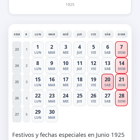
1925
SEM
#
LUN
MAR
MIÉ
JUE
VIE
SÁB
DOM
1
2
3
4
5
6
7
23
1
LUN
MAR
MIE
JUE
VIE
SAB
DOM
8
9
10
11
12
13
14
24
2
LUN
MAR
MIE
JUE
VIE
SAB
DOM
15
16
17
18
19
20
21
25
3
LUN
MAR
MIE
JUE
VIE
SAB
DOM
22
23
24
25
26
27
28
26
4
LUN
MAR
MIE
JUE
VIE
SAB
DOM
29
30
27
5
LUN
MAR
Festivos y fechas especiales en Junio 1925