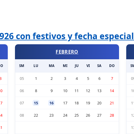
926 con festivos y fecha especia
FEBRERO
DO
SM
LU
MA
MI
JU
VI
SA
DO
S
3
05
1
2
3
4
5
6
7
0
10
06
8
9
10
11
12
13
14
1
17
07
15
16
17
18
19
20
21
1
24
08
22
23
24
25
26
27
28
1
31
1