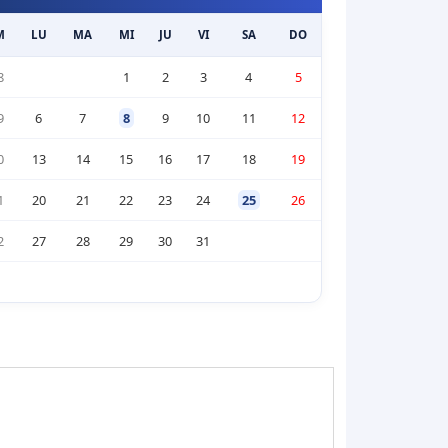
M
LU
MA
MI
JU
VI
SA
DO
8
1
2
3
4
5
9
6
7
8
9
10
11
12
0
13
14
15
16
17
18
19
1
20
21
22
23
24
25
26
2
27
28
29
30
31