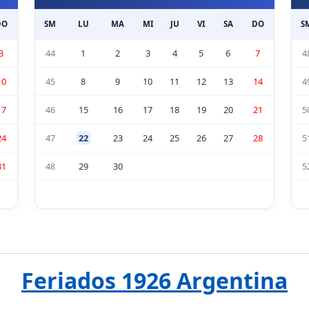
DO
SM
LU
MA
MI
JU
VI
SA
DO
S
3
44
1
2
3
4
5
6
7
4
10
45
8
9
10
11
12
13
14
4
17
46
15
16
17
18
19
20
21
5
24
47
22
23
24
25
26
27
28
5
31
48
29
30
5
Feriados 1926 Argentina