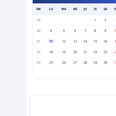
SM
LU
MA
MI
JU
VI
SA
39
1
2
40
4
5
6
7
8
9
41
11
12
13
14
15
16
42
18
19
20
21
22
23
43
25
26
27
28
29
30