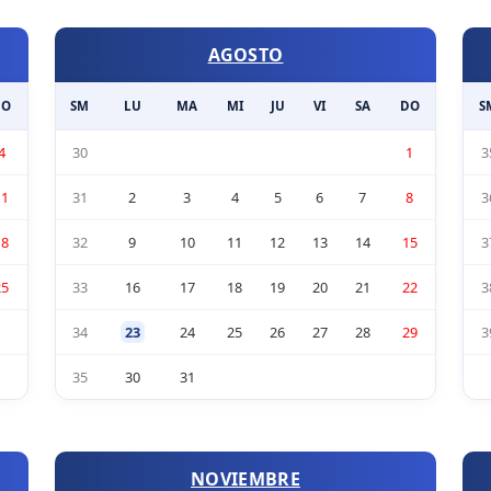
AGOSTO
DO
SM
LU
MA
MI
JU
VI
SA
DO
S
4
30
1
3
11
31
2
3
4
5
6
7
8
3
18
32
9
10
11
12
13
14
15
3
25
33
16
17
18
19
20
21
22
3
34
23
24
25
26
27
28
29
3
35
30
31
NOVIEMBRE