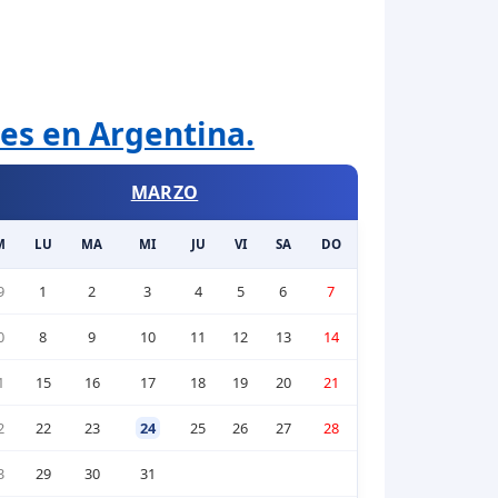
les en Argentina.
MARZO
M
LU
MA
MI
JU
VI
SA
DO
9
1
2
3
4
5
6
7
0
8
9
10
11
12
13
14
1
15
16
17
18
19
20
21
2
22
23
24
25
26
27
28
3
29
30
31