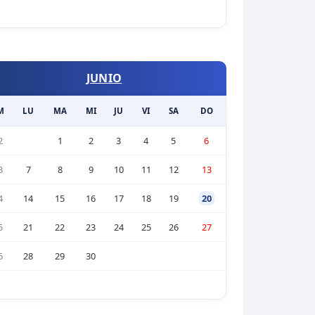
JUNIO
M
LU
MA
MI
JU
VI
SA
DO
2
1
2
3
4
5
6
3
7
8
9
10
11
12
13
4
14
15
16
17
18
19
20
5
21
22
23
24
25
26
27
6
28
29
30