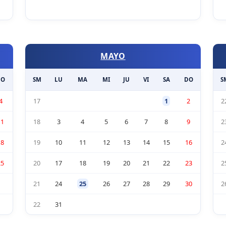
MAYO
DO
SM
LU
MA
MI
JU
VI
SA
DO
S
4
17
1
2
2
11
18
3
4
5
6
7
8
9
2
18
19
10
11
12
13
14
15
16
2
25
20
17
18
19
20
21
22
23
2
21
24
25
26
27
28
29
30
2
22
31