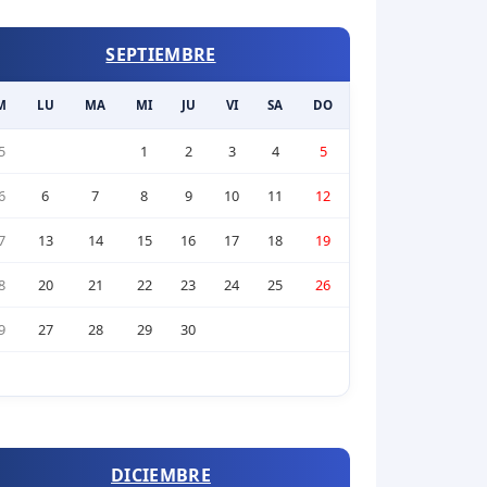
SEPTIEMBRE
M
LU
MA
MI
JU
VI
SA
DO
5
1
2
3
4
5
6
6
7
8
9
10
11
12
7
13
14
15
16
17
18
19
8
20
21
22
23
24
25
26
9
27
28
29
30
DICIEMBRE