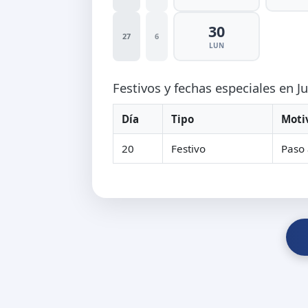
30
27
6
LUN
Festivos y fechas especiales en J
Día
Tipo
Moti
20
Festivo
Paso 