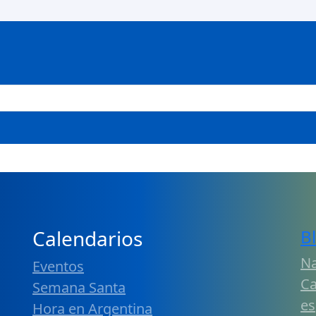
Calendarios
B
Na
Eventos
Ca
Semana Santa
es
Hora en Argentina