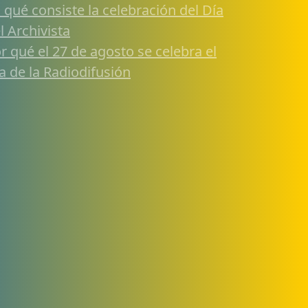
 qué consiste la celebración del Día
l Archivista
r qué el 27 de agosto se celebra el
a de la Radiodifusión