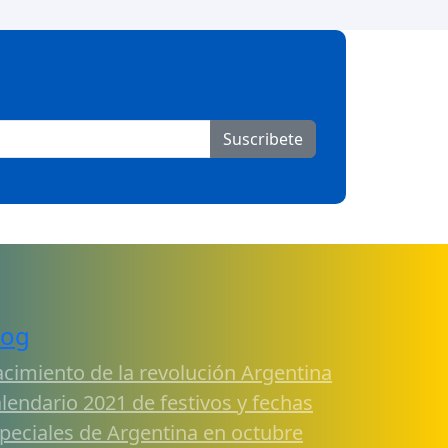
Suscribete
log
cimiento de la revolución Argentina
lendario 2021 de festivos y fechas
peciales de Argentina en octubre