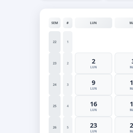
SEM
#
LUN
M
22
1
2
23
2
LUN
M
9
24
3
LUN
M
16
25
4
LUN
M
23
26
5
LUN
M