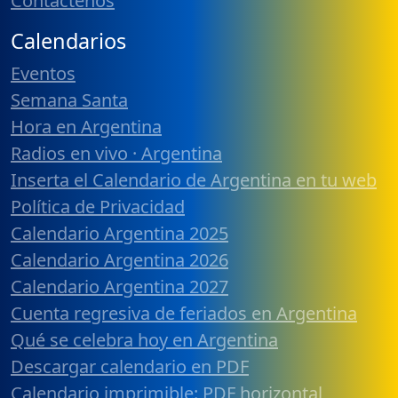
Contáctenos
Calendarios
Eventos
Semana Santa
Hora en Argentina
Radios en vivo · Argentina
Inserta el Calendario de Argentina en tu web
Política de Privacidad
Calendario Argentina 2025
Calendario Argentina 2026
Calendario Argentina 2027
Cuenta regresiva de feriados en Argentina
Qué se celebra hoy en Argentina
Descargar calendario en PDF
Calendario imprimible: PDF horizontal,