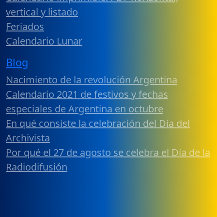
vertical y listado
Feriados
Calendario Lunar
Blog
Nacimiento de la revolución Argentina
Calendario 2021 de festivos y fechas
especiales de Argentina en octubre
En qué consiste la celebración del Día del
Archivista
Por qué el 27 de agosto se celebra el Día de la
Radiodifusión