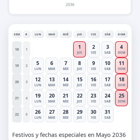
2036
SEM
#
LUN
MAR
MIÉ
JUE
VIE
SÁB
DOM
1
2
3
4
18
1
JUE
VIE
SAB
DOM
5
6
7
8
9
10
11
19
2
LUN
MAR
MIE
JUE
VIE
SAB
DOM
12
13
14
15
16
17
18
20
3
LUN
MAR
MIE
JUE
VIE
SAB
DOM
19
20
21
22
23
24
25
21
4
LUN
MAR
MIE
JUE
VIE
SAB
DOM
26
27
28
29
30
31
22
5
LUN
MAR
MIE
JUE
VIE
SAB
Festivos y fechas especiales en Mayo 2036