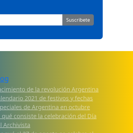
Suscribete
log
cimiento de la revolución Argentina
lendario 2021 de festivos y fechas
peciales de Argentina en octubre
 qué consiste la celebración del Día
l Archivista