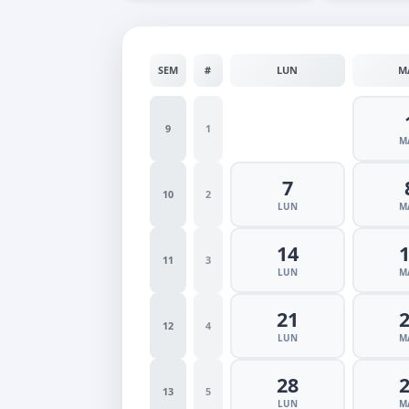
SEM
#
LUN
M
9
1
M
7
10
2
LUN
M
14
11
3
LUN
M
21
12
4
LUN
M
28
13
5
LUN
M