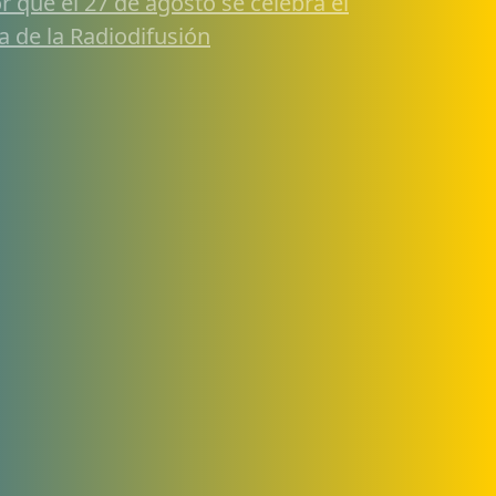
r qué el 27 de agosto se celebra el
a de la Radiodifusión