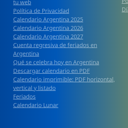
Po
tu web
Dí
Política de Privacidad
Calendario Argentina 2025
Calendario Argentina 2026
Calendario Argentina 2027
Cuenta regresiva de feriados en
Argentina
Qué se celebra hoy en Argentina
Descargar calendario en PDF
Calendario imprimible: PDF horizontal,
vertical y listado
Feriados
Calendario Lunar