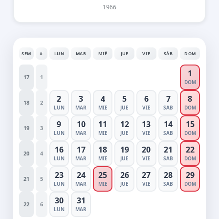
1966
SEM
#
LUN
MAR
MIÉ
JUE
VIE
SÁB
DOM
1
17
1
DOM
2
3
4
5
6
7
8
18
2
LUN
MAR
MIE
JUE
VIE
SAB
DOM
9
10
11
12
13
14
15
19
3
LUN
MAR
MIE
JUE
VIE
SAB
DOM
16
17
18
19
20
21
22
20
4
LUN
MAR
MIE
JUE
VIE
SAB
DOM
23
24
25
26
27
28
29
21
5
LUN
MAR
MIE
JUE
VIE
SAB
DOM
30
31
22
6
LUN
MAR