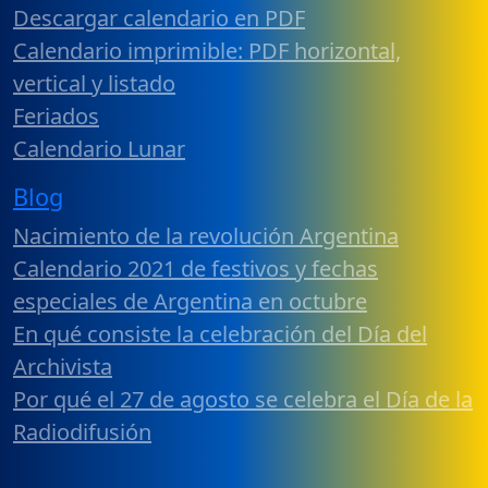
Descargar calendario en PDF
Calendario imprimible: PDF horizontal,
vertical y listado
Feriados
Calendario Lunar
Blog
Nacimiento de la revolución Argentina
Calendario 2021 de festivos y fechas
especiales de Argentina en octubre
En qué consiste la celebración del Día del
Archivista
Por qué el 27 de agosto se celebra el Día de la
Radiodifusión