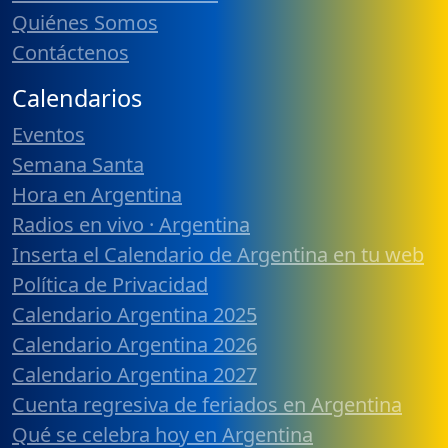
Quiénes Somos
Contáctenos
Calendarios
Eventos
Semana Santa
Hora en Argentina
Radios en vivo · Argentina
Inserta el Calendario de Argentina en tu web
Política de Privacidad
Calendario Argentina 2025
Calendario Argentina 2026
Calendario Argentina 2027
Cuenta regresiva de feriados en Argentina
Qué se celebra hoy en Argentina