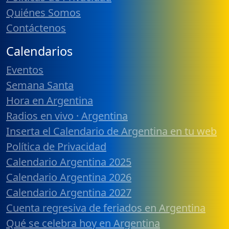
Quiénes Somos
Contáctenos
Calendarios
Eventos
Semana Santa
Hora en Argentina
Radios en vivo · Argentina
Inserta el Calendario de Argentina en tu web
Política de Privacidad
Calendario Argentina 2025
Calendario Argentina 2026
Calendario Argentina 2027
Cuenta regresiva de feriados en Argentina
Qué se celebra hoy en Argentina