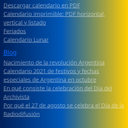
Descargar calendario en PDF
Calendario imprimible: PDF horizontal,
vertical y listado
Feriados
Calendario Lunar
Blog
Nacimiento de la revolución Argentina
Calendario 2021 de festivos y fechas
especiales de Argentina en octubre
En qué consiste la celebración del Día del
Archivista
Por qué el 27 de agosto se celebra el Día de la
Radiodifusión