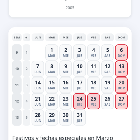
2005
SEM
#
LUN
MAR
MIÉ
JUE
VIE
SÁB
DOM
1
2
3
4
5
6
9
1
MAR
MIE
JUE
VIE
SAB
DOM
7
8
9
10
11
12
13
10
2
LUN
MAR
MIE
JUE
VIE
SAB
DOM
14
15
16
17
18
19
20
11
3
LUN
MAR
MIE
JUE
VIE
SAB
DOM
21
22
23
24
25
26
27
12
4
LUN
MAR
MIE
JUE
VIE
SAB
DOM
28
29
30
31
13
5
LUN
MAR
MIE
JUE
Festivos y fechas especiales en Marzo