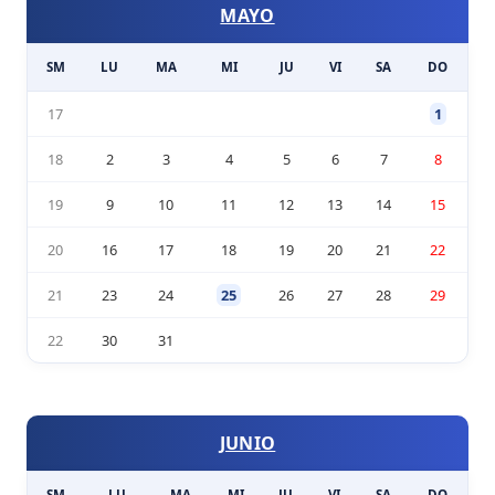
MAYO
SM
LU
MA
MI
JU
VI
SA
DO
17
1
18
2
3
4
5
6
7
8
19
9
10
11
12
13
14
15
20
16
17
18
19
20
21
22
21
23
24
25
26
27
28
29
22
30
31
JUNIO
SM
LU
MA
MI
JU
VI
SA
DO