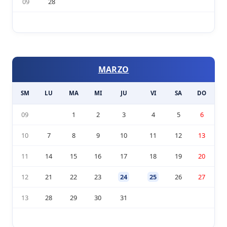
09
28
MARZO
SM
LU
MA
MI
JU
VI
SA
DO
09
1
2
3
4
5
6
10
7
8
9
10
11
12
13
11
14
15
16
17
18
19
20
12
21
22
23
24
25
26
27
13
28
29
30
31