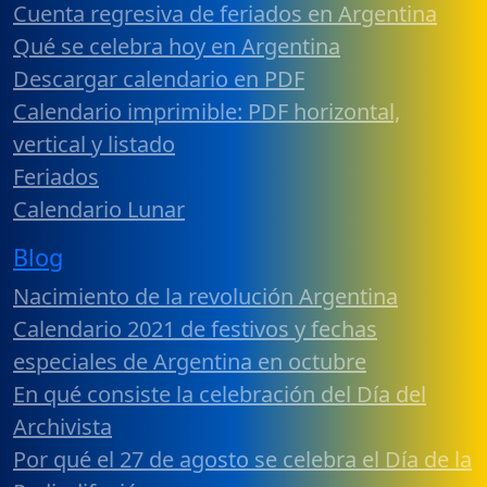
Cuenta regresiva de feriados en Argentina
Qué se celebra hoy en Argentina
Descargar calendario en PDF
Calendario imprimible: PDF horizontal,
vertical y listado
Feriados
Calendario Lunar
Blog
Nacimiento de la revolución Argentina
Calendario 2021 de festivos y fechas
especiales de Argentina en octubre
En qué consiste la celebración del Día del
Archivista
Por qué el 27 de agosto se celebra el Día de la