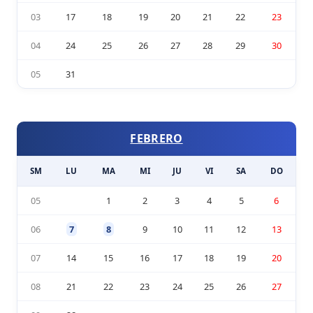
03
17
18
19
20
21
22
23
04
24
25
26
27
28
29
30
05
31
FEBRERO
SM
LU
MA
MI
JU
VI
SA
DO
05
1
2
3
4
5
6
06
7
8
9
10
11
12
13
07
14
15
16
17
18
19
20
08
21
22
23
24
25
26
27