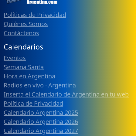
Políticas de Privacidad
Quiénes Somos
Contáctenos
Calendarios
Eventos
Semana Santa
Hora en Argentina
Radios en vivo · Argentina
Inserta el Calendario de Argentina en tu web
Política de Privacidad
Calendario Argentina 2025
Calendario Argentina 2026
Calendario Argentina 2027