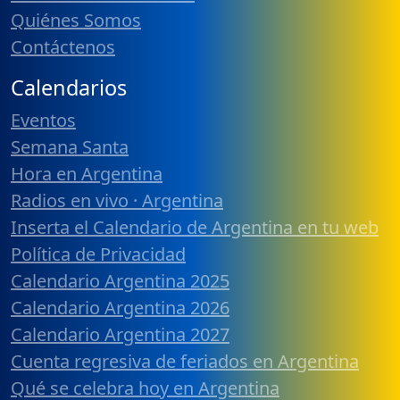
Quiénes Somos
Contáctenos
Calendarios
Eventos
Semana Santa
Hora en Argentina
Radios en vivo · Argentina
Inserta el Calendario de Argentina en tu web
Política de Privacidad
Calendario Argentina 2025
Calendario Argentina 2026
Calendario Argentina 2027
Cuenta regresiva de feriados en Argentina
Qué se celebra hoy en Argentina