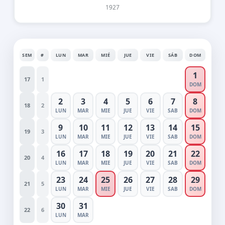
1927
SEM
#
LUN
MAR
MIÉ
JUE
VIE
SÁB
DOM
1
17
1
DOM
2
3
4
5
6
7
8
18
2
LUN
MAR
MIE
JUE
VIE
SAB
DOM
9
10
11
12
13
14
15
19
3
LUN
MAR
MIE
JUE
VIE
SAB
DOM
16
17
18
19
20
21
22
20
4
LUN
MAR
MIE
JUE
VIE
SAB
DOM
23
24
25
26
27
28
29
21
5
LUN
MAR
MIE
JUE
VIE
SAB
DOM
30
31
22
6
LUN
MAR