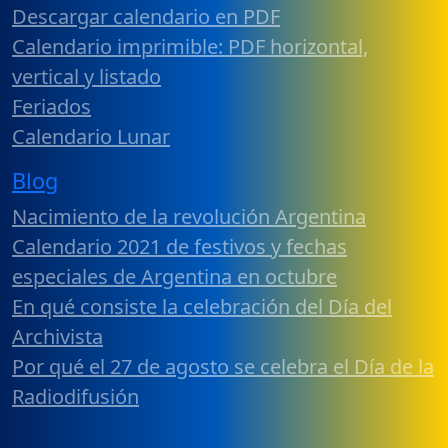
Descargar calendario en PDF
Calendario imprimible: PDF horizontal,
vertical y listado
Feriados
Calendario Lunar
Blog
Nacimiento de la revolución Argentina
Calendario 2021 de festivos y fechas
especiales de Argentina en octubre
En qué consiste la celebración del Día del
Archivista
Por qué el 27 de agosto se celebra el Día de la
Radiodifusión