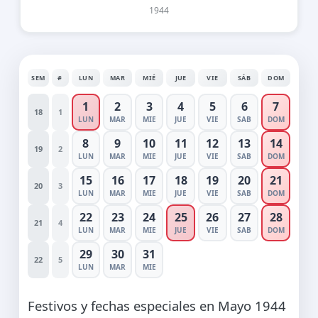
1944
SEM
#
LUN
MAR
MIÉ
JUE
VIE
SÁB
DOM
1
2
3
4
5
6
7
18
1
LUN
MAR
MIE
JUE
VIE
SAB
DOM
8
9
10
11
12
13
14
19
2
LUN
MAR
MIE
JUE
VIE
SAB
DOM
15
16
17
18
19
20
21
20
3
LUN
MAR
MIE
JUE
VIE
SAB
DOM
22
23
24
25
26
27
28
21
4
LUN
MAR
MIE
JUE
VIE
SAB
DOM
29
30
31
22
5
LUN
MAR
MIE
Festivos y fechas especiales en Mayo 1944