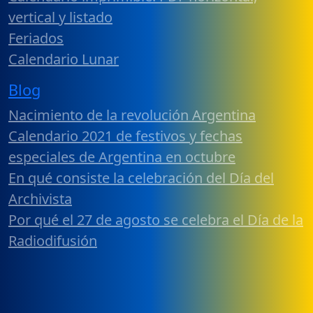
vertical y listado
Feriados
Calendario Lunar
Blog
Nacimiento de la revolución Argentina
Calendario 2021 de festivos y fechas
especiales de Argentina en octubre
En qué consiste la celebración del Día del
Archivista
Por qué el 27 de agosto se celebra el Día de la
Radiodifusión