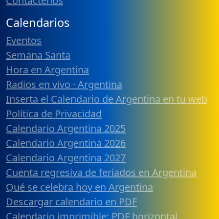
Contáctenos
Calendarios
Eventos
Semana Santa
Hora en Argentina
Radios en vivo · Argentina
Inserta el Calendario de Argentina en tu web
Política de Privacidad
Calendario Argentina 2025
Calendario Argentina 2026
Calendario Argentina 2027
Cuenta regresiva de feriados en Argentina
Qué se celebra hoy en Argentina
Descargar calendario en PDF
Calendario imprimible: PDF horizontal,