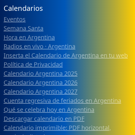
Calendarios
Eventos
Semana Santa
Hora en Argentina
Radios en vivo · Argentina
Inserta el Calendario de Argentina en tu web
Política de Privacidad
Calendario Argentina 2025
Calendario Argentina 2026
Calendario Argentina 2027
Cuenta regresiva de feriados en Argentina
Qué se celebra hoy en Argentina
Descargar calendario en PDF
Calendario imprimible: PDF horizontal,