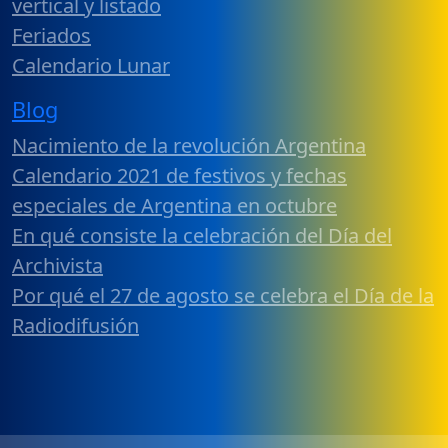
vertical y listado
Feriados
Calendario Lunar
Blog
Nacimiento de la revolución Argentina
Calendario 2021 de festivos y fechas
especiales de Argentina en octubre
En qué consiste la celebración del Día del
Archivista
Por qué el 27 de agosto se celebra el Día de la
Radiodifusión