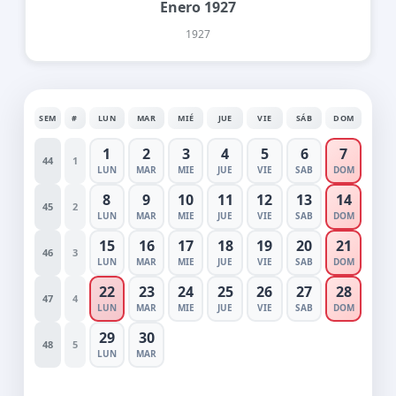
Enero 1927
1927
SEM
#
LUN
MAR
MIÉ
JUE
VIE
SÁB
DOM
1
2
3
4
5
6
7
44
1
LUN
MAR
MIE
JUE
VIE
SAB
DOM
8
9
10
11
12
13
14
45
2
LUN
MAR
MIE
JUE
VIE
SAB
DOM
15
16
17
18
19
20
21
46
3
LUN
MAR
MIE
JUE
VIE
SAB
DOM
22
23
24
25
26
27
28
47
4
LUN
MAR
MIE
JUE
VIE
SAB
DOM
29
30
48
5
LUN
MAR