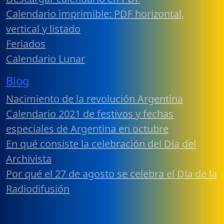
Calendario imprimible: PDF horizontal,
vertical y listado
Feriados
Calendario Lunar
Blog
Nacimiento de la revolución Argentina
Calendario 2021 de festivos y fechas
especiales de Argentina en octubre
En qué consiste la celebración del Día del
Archivista
Por qué el 27 de agosto se celebra el Día de la
Radiodifusión