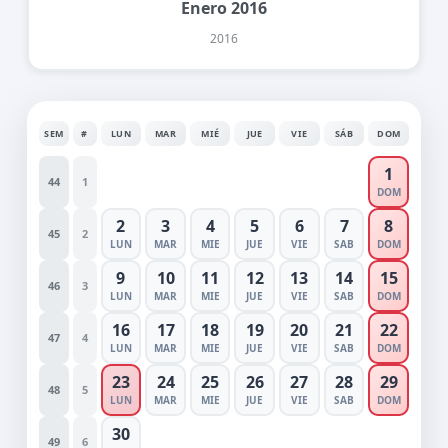
Enero 2016
2016
SEM
#
LUN
MAR
MIÉ
JUE
VIE
SÁB
DOM
1
44
1
DOM
2
3
4
5
6
7
8
45
2
LUN
MAR
MIE
JUE
VIE
SAB
DOM
9
10
11
12
13
14
15
46
3
LUN
MAR
MIE
JUE
VIE
SAB
DOM
16
17
18
19
20
21
22
47
4
LUN
MAR
MIE
JUE
VIE
SAB
DOM
23
24
25
26
27
28
29
48
5
LUN
MAR
MIE
JUE
VIE
SAB
DOM
30
49
6