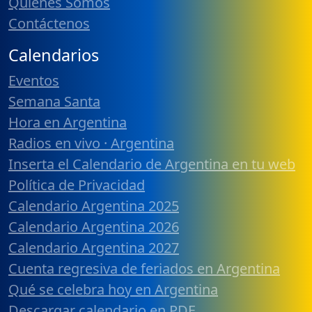
Quiénes Somos
Contáctenos
Calendarios
Eventos
Semana Santa
Hora en Argentina
Radios en vivo · Argentina
Inserta el Calendario de Argentina en tu web
Política de Privacidad
Calendario Argentina 2025
Calendario Argentina 2026
Calendario Argentina 2027
Cuenta regresiva de feriados en Argentina
Qué se celebra hoy en Argentina
Descargar calendario en PDF