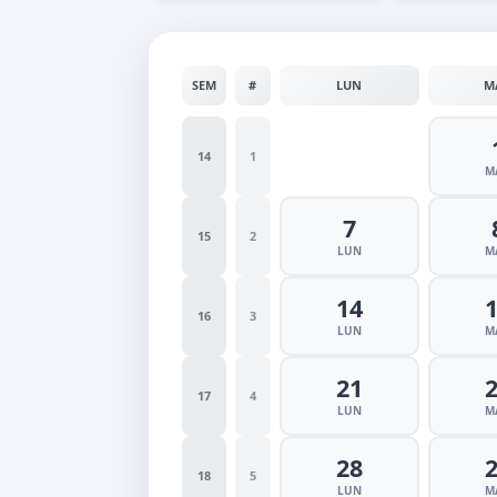
SEM
#
LUN
M
14
1
M
7
15
2
LUN
M
14
16
3
LUN
M
21
17
4
LUN
M
28
18
5
LUN
M