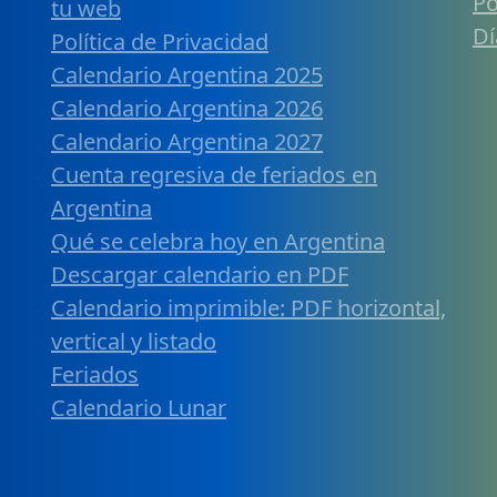
Po
tu web
Dí
Política de Privacidad
Calendario Argentina 2025
Calendario Argentina 2026
Calendario Argentina 2027
Cuenta regresiva de feriados en
Argentina
Qué se celebra hoy en Argentina
Descargar calendario en PDF
Calendario imprimible: PDF horizontal,
vertical y listado
Feriados
Calendario Lunar