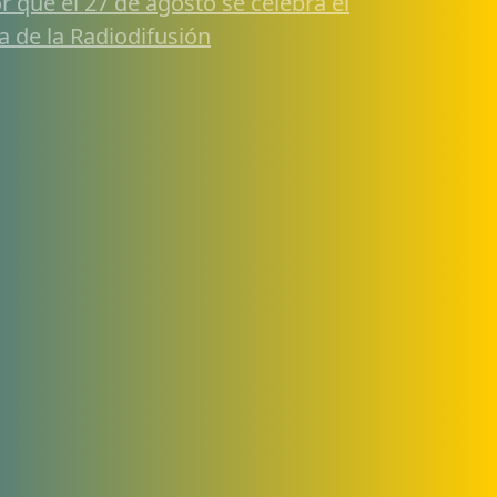
r qué el 27 de agosto se celebra el
a de la Radiodifusión