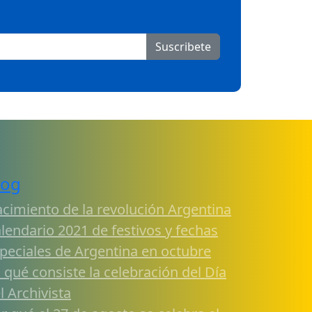
Suscribete
log
cimiento de la revolución Argentina
lendario 2021 de festivos y fechas
peciales de Argentina en octubre
 qué consiste la celebración del Día
l Archivista