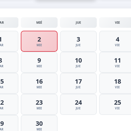
AR
MIÉ
JUE
VIE
1
2
3
4
AR
MIE
JUE
VIE
8
9
10
11
AR
MIE
JUE
VIE
15
16
17
18
AR
MIE
JUE
VIE
22
23
24
25
AR
MIE
JUE
VIE
29
30
AR
MIE