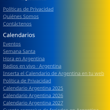
Políticas de Privacidad
Quiénes Somos
Contáctenos
Calendarios
Eventos
Semana Santa
Hora en Argentina
Radios en vivo · Argentina
Inserta el Calendario de Argentina en tu web
Política de Privacidad
Calendario Argentina 2025
Calendario Argentina 2026
Calendario Argentina 2027