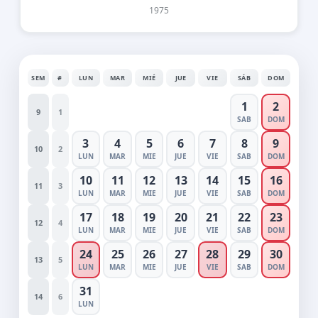
1975
SEM
#
LUN
MAR
MIÉ
JUE
VIE
SÁB
DOM
1
2
9
1
SAB
DOM
3
4
5
6
7
8
9
10
2
LUN
MAR
MIE
JUE
VIE
SAB
DOM
10
11
12
13
14
15
16
11
3
LUN
MAR
MIE
JUE
VIE
SAB
DOM
17
18
19
20
21
22
23
12
4
LUN
MAR
MIE
JUE
VIE
SAB
DOM
24
25
26
27
28
29
30
13
5
LUN
MAR
MIE
JUE
VIE
SAB
DOM
31
14
6
LUN