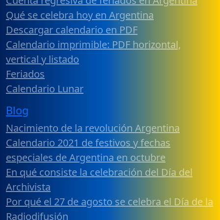
Cuenta regresiva de feriados en Argentina
Qué se celebra hoy en Argentina
Descargar calendario en PDF
Calendario imprimible: PDF horizontal,
vertical y listado
Feriados
Calendario Lunar
Blog
Nacimiento de la revolución Argentina
Calendario 2021 de festivos y fechas
especiales de Argentina en octubre
En qué consiste la celebración del Día del
Archivista
Por qué el 27 de agosto se celebra el Día de la
Radiodifusión