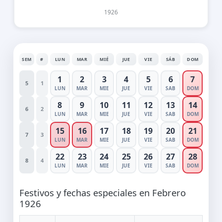
1926
SEM
#
LUN
MAR
MIÉ
JUE
VIE
SÁB
DOM
1
2
3
4
5
6
7
5
1
LUN
MAR
MIE
JUE
VIE
SAB
DOM
8
9
10
11
12
13
14
6
2
LUN
MAR
MIE
JUE
VIE
SAB
DOM
15
16
17
18
19
20
21
7
3
LUN
MAR
MIE
JUE
VIE
SAB
DOM
22
23
24
25
26
27
28
8
4
LUN
MAR
MIE
JUE
VIE
SAB
DOM
Festivos y fechas especiales en Febrero
1926