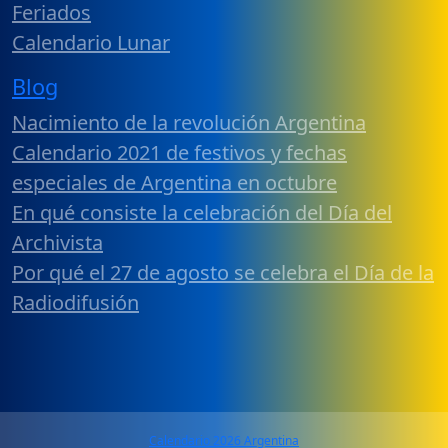
Feriados
Calendario Lunar
Blog
Nacimiento de la revolución Argentina
Calendario 2021 de festivos y fechas
especiales de Argentina en octubre
En qué consiste la celebración del Día del
Archivista
Por qué el 27 de agosto se celebra el Día de la
Radiodifusión
Calendario 2026 Argentina