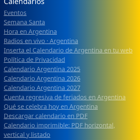
Calendarios
Eventos
Semana Santa
Hora en Argentina
Radios en vivo · Argentina
Inserta el Calendario de Argentina en tu web
Política de Privacidad
Calendario Argentina 2025
Calendario Argentina 2026
Calendario Argentina 2027
Cuenta regresiva de feriados en Argentina
Qué se celebra hoy en Argentina
Descargar calendario en PDF
Calendario imprimible: PDF horizontal,
vertical y listado