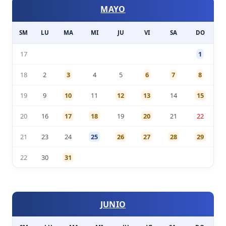
MAYO
SM
LU
MA
MI
JU
VI
SA
DO
17
1
18
2
3
4
5
6
7
8
19
9
10
11
12
13
14
15
20
16
17
18
19
20
21
22
21
23
24
25
26
27
28
29
22
30
31
JUNIO