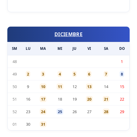
DICIEMBRE
SM
LU
MA
MI
JU
VI
SA
DO
48
1
49
2
3
4
5
6
7
8
50
9
10
11
12
13
14
15
51
16
17
18
19
20
21
22
52
23
24
25
26
27
28
29
01
30
31