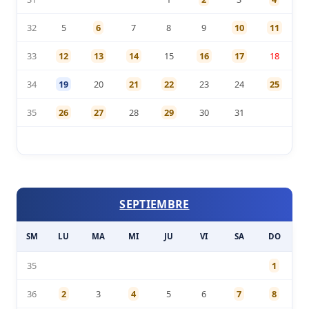
32
5
6
7
8
9
10
11
33
12
13
14
15
16
17
18
34
19
20
21
22
23
24
25
35
26
27
28
29
30
31
SEPTIEMBRE
SM
LU
MA
MI
JU
VI
SA
DO
35
1
36
2
3
4
5
6
7
8