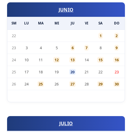
JUNIO
SM
LU
MA
MI
JU
VI
SA
DO
22
1
2
23
3
4
5
6
7
8
9
24
10
11
12
13
14
15
16
25
17
18
19
20
21
22
23
26
24
25
26
27
28
29
30
JULIO