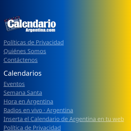
Políticas de Privacidad
Quiénes Somos
Contáctenos
Calendarios
Eventos
Semana Santa
Hora en Argentina
Radios en vivo · Argentina
Inserta el Calendario de Argentina en tu web
Política de Privacidad