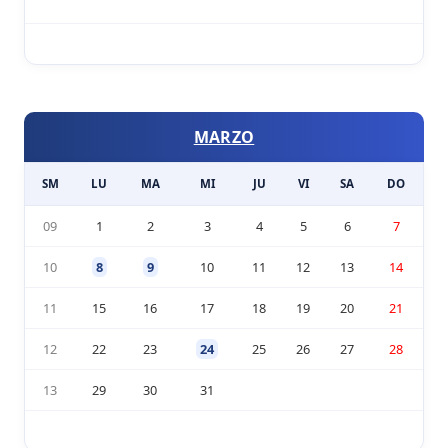
MARZO
SM
LU
MA
MI
JU
VI
SA
DO
09
1
2
3
4
5
6
7
10
8
9
10
11
12
13
14
11
15
16
17
18
19
20
21
12
22
23
24
25
26
27
28
13
29
30
31