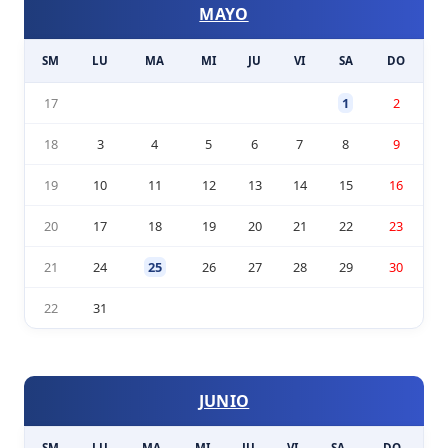
MAYO
SM
LU
MA
MI
JU
VI
SA
DO
17
1
2
18
3
4
5
6
7
8
9
19
10
11
12
13
14
15
16
20
17
18
19
20
21
22
23
21
24
25
26
27
28
29
30
22
31
JUNIO
SM
LU
MA
MI
JU
VI
SA
DO