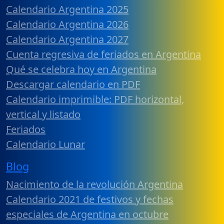
Calendario Argentina 2025
Calendario Argentina 2026
Calendario Argentina 2027
Cuenta regresiva de feriados en Argentina
Qué se celebra hoy en Argentina
Descargar calendario en PDF
Calendario imprimible: PDF horizontal,
vertical y listado
Feriados
Calendario Lunar
Blog
Nacimiento de la revolución Argentina
Calendario 2021 de festivos y fechas
especiales de Argentina en octubre