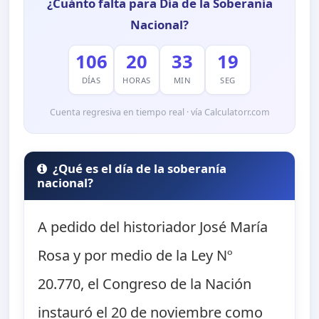
¿Cuánto falta para Día de la Soberanía
Nacional?
106
20
33
18
DÍAS
HORAS
MIN
SEG
Cuenta regresiva en tiempo real · vía Calculatorr.com
¿Qué es el día de la soberanía
nacional?
A pedido del historiador José María
Rosa y por medio de la Ley Nº
20.770, el Congreso de la Nación
instauró el 20 de noviembre como