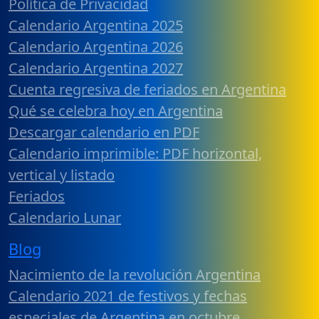
Política de Privacidad
Calendario Argentina 2025
Calendario Argentina 2026
Calendario Argentina 2027
Cuenta regresiva de feriados en Argentina
Qué se celebra hoy en Argentina
Descargar calendario en PDF
Calendario imprimible: PDF horizontal,
vertical y listado
Feriados
Calendario Lunar
Blog
Nacimiento de la revolución Argentina
Calendario 2021 de festivos y fechas
especiales de Argentina en octubre