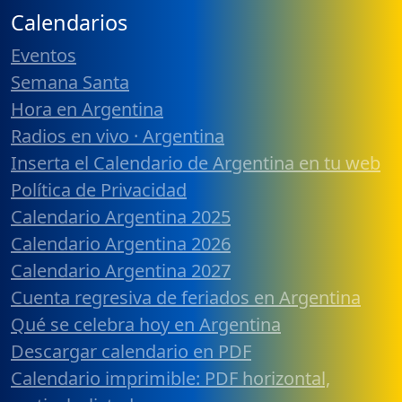
Calendarios
Eventos
Semana Santa
Hora en Argentina
Radios en vivo · Argentina
Inserta el Calendario de Argentina en tu web
Política de Privacidad
Calendario Argentina 2025
Calendario Argentina 2026
Calendario Argentina 2027
Cuenta regresiva de feriados en Argentina
Qué se celebra hoy en Argentina
Descargar calendario en PDF
Calendario imprimible: PDF horizontal,