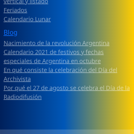
vertical y listado
Feriados
Calendario Lunar
Blog
Nacimiento de la revolución Argentina
Calendario 2021 de festivos y fechas
especiales de Argentina en octubre
En qué consiste la celebración del Día del
Archivista
Por qué el 27 de agosto se celebra el Día de la
Radiodifusión