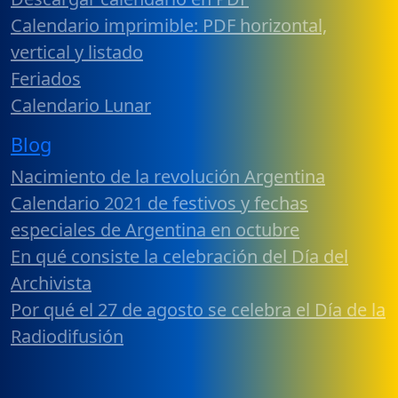
Calendario imprimible: PDF horizontal,
vertical y listado
Feriados
Calendario Lunar
Blog
Nacimiento de la revolución Argentina
Calendario 2021 de festivos y fechas
especiales de Argentina en octubre
En qué consiste la celebración del Día del
Archivista
Por qué el 27 de agosto se celebra el Día de la
Radiodifusión