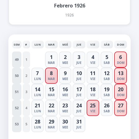
Febrero 1926
1926
SEM
#
LUN
MAR
MIÉ
JUE
VIE
SÁB
DOM
1
2
3
4
5
6
49
1
MAR
MIE
JUE
VIE
SAB
DOM
7
8
9
10
11
12
13
50
2
LUN
MAR
MIE
JUE
VIE
SAB
DOM
14
15
16
17
18
19
20
51
3
LUN
MAR
MIE
JUE
VIE
SAB
DOM
21
22
23
24
25
26
27
52
4
LUN
MAR
MIE
JUE
VIE
SAB
DOM
28
29
30
31
53
5
LUN
MAR
MIE
JUE