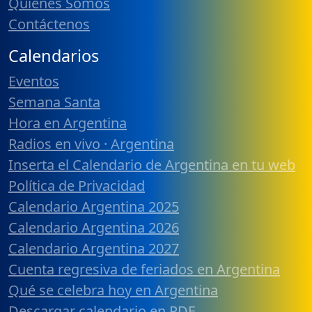
Quiénes Somos
Contáctenos
Calendarios
Eventos
Semana Santa
Hora en Argentina
Radios en vivo · Argentina
Inserta el Calendario de Argentina en tu web
Política de Privacidad
Calendario Argentina 2025
Calendario Argentina 2026
Calendario Argentina 2027
Cuenta regresiva de feriados en Argentina
Qué se celebra hoy en Argentina
Descargar calendario en PDF