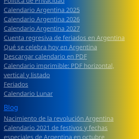
Política de Privacidad
Calendario Argentina 2025
Calendario Argentina 2026
Calendario Argentina 2027
Cuenta regresiva de feriados en Argentina
Qué se celebra hoy en Argentina
Descargar calendario en PDF
Calendario imprimible: PDF horizontal,
vertical y listado
Feriados
Calendario Lunar
Blog
Nacimiento de la revolución Argentina
Calendario 2021 de festivos y fechas
especiales de Argentina en octubre