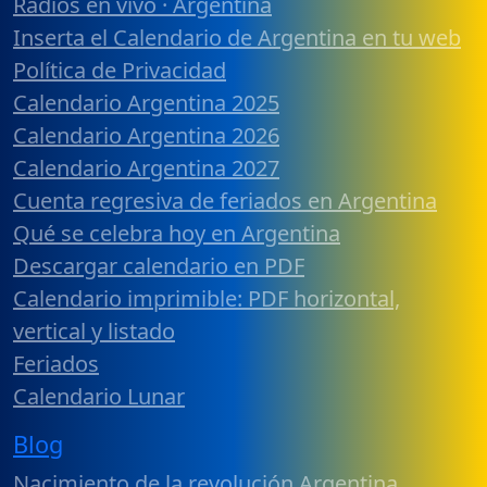
Radios en vivo · Argentina
Inserta el Calendario de Argentina en tu web
Política de Privacidad
Calendario Argentina 2025
Calendario Argentina 2026
Calendario Argentina 2027
Cuenta regresiva de feriados en Argentina
Qué se celebra hoy en Argentina
Descargar calendario en PDF
Calendario imprimible: PDF horizontal,
vertical y listado
Feriados
Calendario Lunar
Blog
Nacimiento de la revolución Argentina