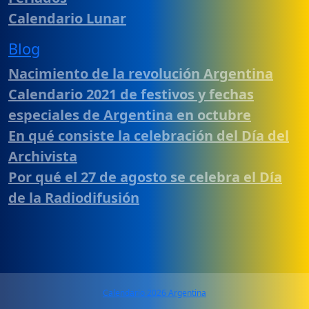
Calendario Lunar
Blog
Nacimiento de la revolución Argentina
Calendario 2021 de festivos y fechas
especiales de Argentina en octubre
En qué consiste la celebración del Día del
Archivista
Por qué el 27 de agosto se celebra el Día
de la Radiodifusión
Calendario 2026 Argentina