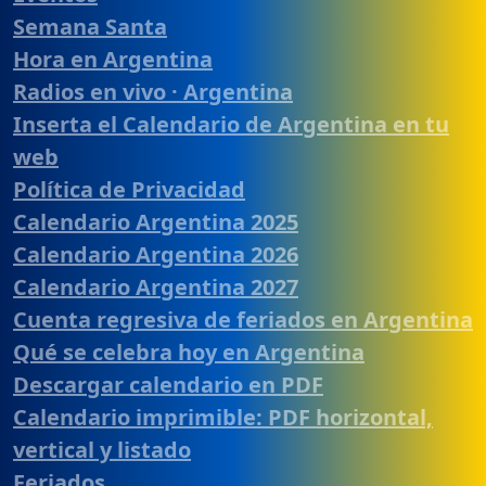
Semana Santa
Hora en Argentina
Radios en vivo · Argentina
Inserta el Calendario de Argentina en tu
web
Política de Privacidad
Calendario Argentina 2025
Calendario Argentina 2026
Calendario Argentina 2027
Cuenta regresiva de feriados en Argentina
Qué se celebra hoy en Argentina
Descargar calendario en PDF
Calendario imprimible: PDF horizontal,
vertical y listado
Feriados