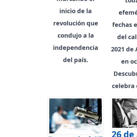
tod
inicio de la
efemé
revolución que
fechas e
condujo a la
del ca
independencia
2021 de 
del país.
en oc
Descubr
celebra 
26 de