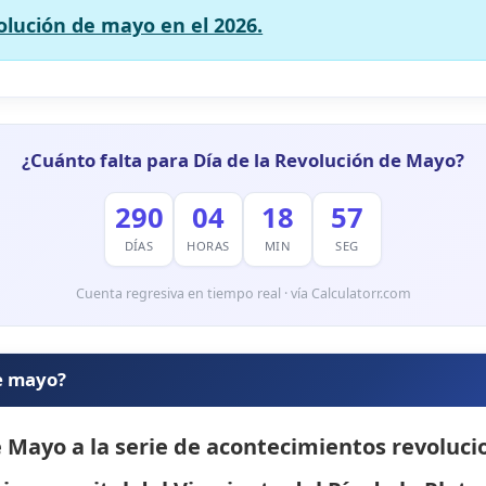
volución de mayo en el 2026.
¿Cuánto falta para Día de la Revolución de Mayo?
290
04
18
56
DÍAS
HORAS
MIN
SEG
Cuenta regresiva en tiempo real · vía Calculatorr.com
de mayo?
e Mayo
a la serie de acontecimientos revoluc