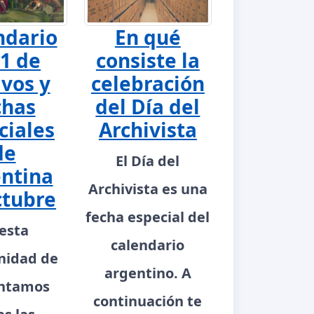
ndario
En qué
1 de
consiste la
ivos y
celebración
chas
del Día del
ciales
Archivista
de
El Día del
ntina
Archivista es una
ctubre
fecha especial del
esta
calendario
nidad de
argentino. A
ntamos
continuación te