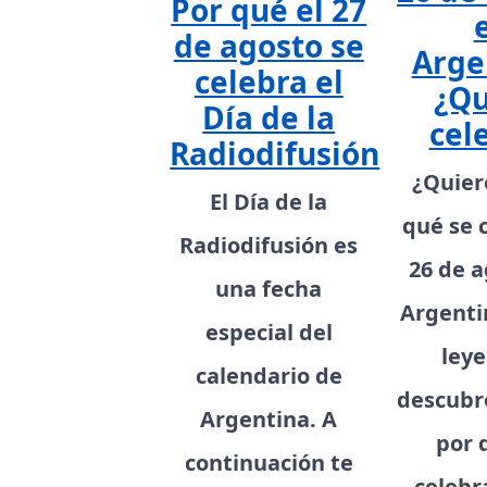
Por qué el 27
de agosto se
Arge
celebra el
¿Qu
Día de la
cel
Radiodifusión
¿Quier
El Día de la
qué se 
Radiodifusión es
26 de a
una fecha
Argenti
especial del
leye
calendario de
descubre
Argentina. A
por 
continuación te
celebr