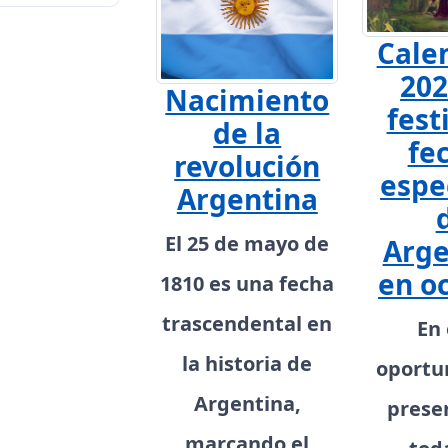
Cale
202
Nacimiento
fest
de la
fe
revolución
espe
Argentina
El 25 de mayo de
Arge
en o
1810 es una fecha
trascendental en
En 
la historia de
oportu
Argentina,
prese
marcando el