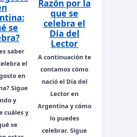
Razón por la
en
que se
ntina:
celebra el
é se
Día del
ebra?
Lector
es saber
A continuación te
celebra el
contamos cómo
gosto en
nació el Día del
na? Sigue
Lector en
ndo y
Argentina y cómo
 cuáles y
lo puedes
qué se
celebrar. Sigue
an estas