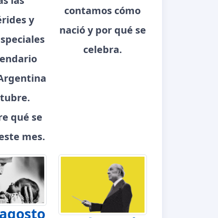
as las
contamos cómo
rides y
nació y por qué se
speciales
celebra.
lendario
Argentina
tubre.
e qué se
este mes.
 agosto