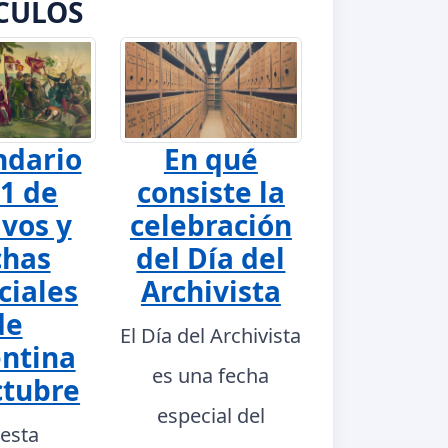
CULOS
ndario
En qué
1 de
consiste la
ivos y
celebración
chas
del Día del
ciales
Archivista
de
El Día del Archivista
ntina
es una fecha
ctubre
especial del
 esta