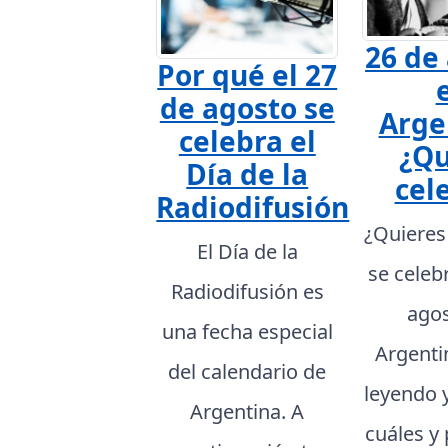
26 de
Por qué el 27
de agosto se
Arge
celebra el
¿Qu
Día de la
cel
Radiodifusión
¿Quieres
El Día de la
se celeb
Radiodifusión es
agos
una fecha especial
Argenti
del calendario de
leyendo 
Argentina. A
cuáles y