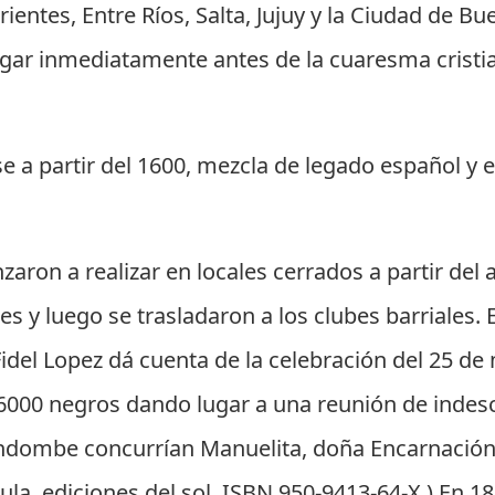
rientes, Entre Ríos, Salta, Jujuy y la Ciudad de Bu
lugar inmediatamente antes de la cuaresma crist
e a partir del 1600, mezcla de legado español y 
aron a realizar en locales cerrados a partir del 
es y luego se trasladaron a los clubes barriales.
idel Lopez dá cuenta de la celebración del 25 de
e 6000 negros dando lugar a una reunión de indes
andombe concurrían Manuelita, doña Encarnación
a, ediciones del sol, ISBN 950-9413-64-X.) En 1