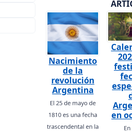
ARTÍ
Cale
202
Nacimiento
fest
de la
fe
revolución
espe
Argentina
El 25 de mayo de
Arge
en o
1810 es una fecha
trascendental en la
En