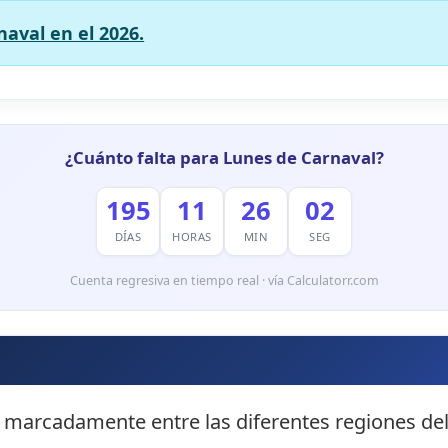
naval en el 2026.
¿Cuánto falta para Lunes de Carnaval?
195
11
26
01
DÍAS
HORAS
MIN
SEG
Cuenta regresiva en tiempo real · vía Calculatorr.com
 marcadamente entre las diferentes regiones del