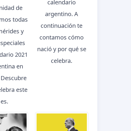
calendario
nidad de
argentino. A
mos todas
continuación te
mérides y
contamos cómo
especiales
nació y por qué se
ndario 2021
celebra.
entina en
. Descubre
elebra este
es.