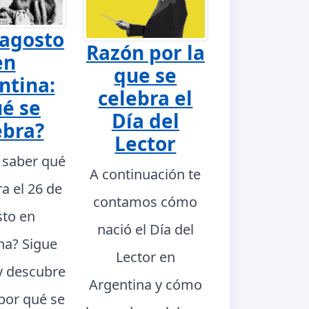
 agosto
Razón por la
en
que se
ntina:
celebra el
é se
Día del
ebra?
Lector
 saber qué
A continuación te
ra el 26 de
contamos cómo
to en
nació el Día del
na? Sigue
Lector en
y descubre
Argentina y cómo
 por qué se