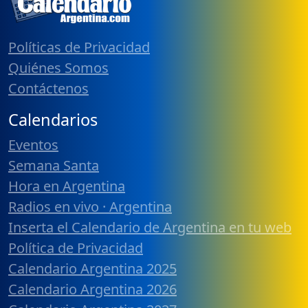
Políticas de Privacidad
Quiénes Somos
Contáctenos
Calendarios
Eventos
Semana Santa
Hora en Argentina
Radios en vivo · Argentina
Inserta el Calendario de Argentina en tu web
Política de Privacidad
Calendario Argentina 2025
Calendario Argentina 2026