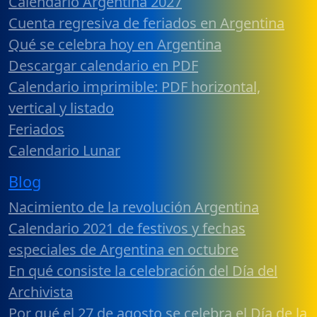
Calendario Argentina 2027
Cuenta regresiva de feriados en Argentina
Qué se celebra hoy en Argentina
Descargar calendario en PDF
Calendario imprimible: PDF horizontal,
vertical y listado
Feriados
Calendario Lunar
Blog
Nacimiento de la revolución Argentina
Calendario 2021 de festivos y fechas
especiales de Argentina en octubre
En qué consiste la celebración del Día del
Archivista
Por qué el 27 de agosto se celebra el Día de la