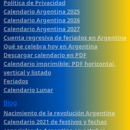
Política de Privacidad
Calendario Argentina 2025
Calendario Argentina 2026
Calendario Argentina 2027
Cuenta regresiva de feriados en Argentina
Qué se celebra hoy en Argentina
Descargar calendario en PDF
Calendario imprimible: PDF horizontal,
vertical y listado
Feriados
Calendario Lunar
Blog
Nacimiento de la revolución Argentina
Calendario 2021 de festivos y fechas