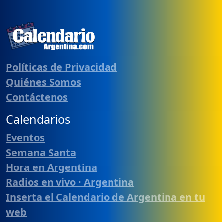
Políticas de Privacidad
Quiénes Somos
Contáctenos
Calendarios
Eventos
Semana Santa
Hora en Argentina
Radios en vivo · Argentina
Inserta el Calendario de Argentina en tu
web