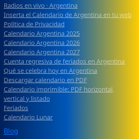
Radios en vivo · Argentina
Inserta el Calendario de Argentina en tu web
Política de Privacidad
Calendario Argentina 2025
Calendario Argentina 2026
Calendario Argentina 2027
Cuenta regresiva de feriados en Argentina
Qué se celebra hoy en Argentina
Descargar calendario en PDF
Calendario imprimible: PDF horizontal,
vertical y listado
Feriados
Calendario Lunar
Blog