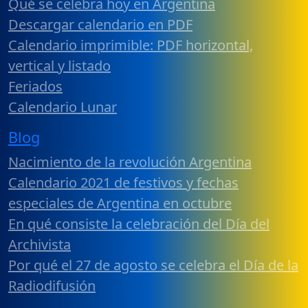
Qué se celebra hoy en Argentina
Descargar calendario en PDF
Calendario imprimible: PDF horizontal,
vertical y listado
Feriados
Calendario Lunar
Blog
Nacimiento de la revolución Argentina
Calendario 2021 de festivos y fechas
especiales de Argentina en octubre
En qué consiste la celebración del Día del
Archivista
Por qué el 27 de agosto se celebra el Día de la
Radiodifusión