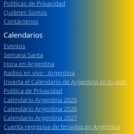
Políticas de Privacidad
Quiénes Somos
Contáctenos
Calendarios
Eventos
Semana Santa
Hora en Argentina
Radios en vivo · Argentina
Inserta el Calendario de Argentina en tu web
Política de Privacidad
Calendario Argentina 2025
Calendario Argentina 2026
Calendario Argentina 2027
Cuenta regresiva de feriados en Argentina