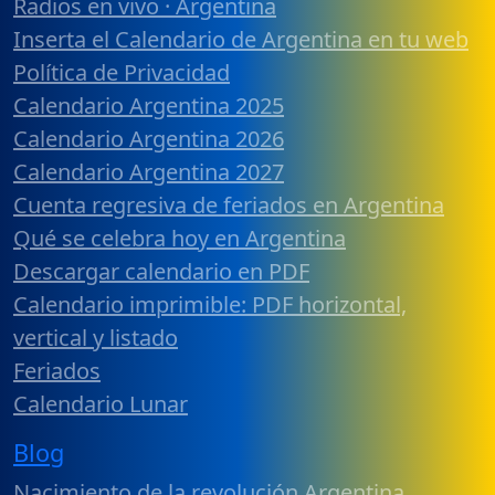
Radios en vivo · Argentina
Inserta el Calendario de Argentina en tu web
Política de Privacidad
Calendario Argentina 2025
Calendario Argentina 2026
Calendario Argentina 2027
Cuenta regresiva de feriados en Argentina
Qué se celebra hoy en Argentina
Descargar calendario en PDF
Calendario imprimible: PDF horizontal,
vertical y listado
Feriados
Calendario Lunar
Blog
Nacimiento de la revolución Argentina