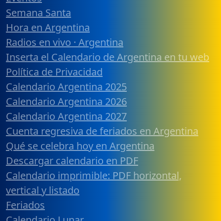
Semana Santa
Hora en Argentina
Radios en vivo · Argentina
Inserta el Calendario de Argentina en tu web
Política de Privacidad
Calendario Argentina 2025
Calendario Argentina 2026
Calendario Argentina 2027
Cuenta regresiva de feriados en Argentina
Qué se celebra hoy en Argentina
Descargar calendario en PDF
Calendario imprimible: PDF horizontal,
vertical y listado
Feriados
Calendario Lunar