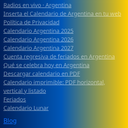
Radios en vivo · Argentina
Inserta el Calendario de Argentina en tu web
Política de Privacidad
Calendario Argentina 2025
Calendario Argentina 2026
Calendario Argentina 2027
Cuenta regresiva de feriados en Argentina
Qué se celebra hoy en Argentina
Descargar calendario en PDF
Calendario imprimible: PDF horizontal,
vertical y listado
Feriados
Calendario Lunar
Blog