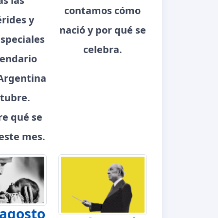
as las
contamos cómo
rides y
nació y por qué se
speciales
celebra.
lendario
Argentina
tubre.
e qué se
este mes.
 agosto