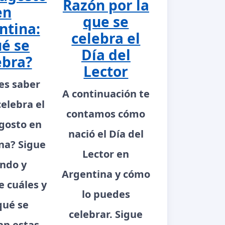
Razón por la
en
que se
ntina:
celebra el
é se
Día del
ebra?
Lector
es saber
A continuación te
celebra el
contamos cómo
gosto en
nació el Día del
na? Sigue
Lector en
ndo y
Argentina y cómo
 cuáles y
lo puedes
qué se
celebrar. Sigue
an estas