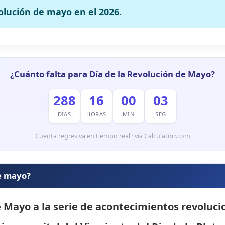
volución de mayo en el 2026.
¿Cuánto falta para Día de la Revolución de Mayo?
288
16
00
02
DÍAS
HORAS
MIN
SEG
Cuenta regresiva en tiempo real · vía Calculatorr.com
de mayo?
e Mayo
a la serie de acontecimientos revoluc