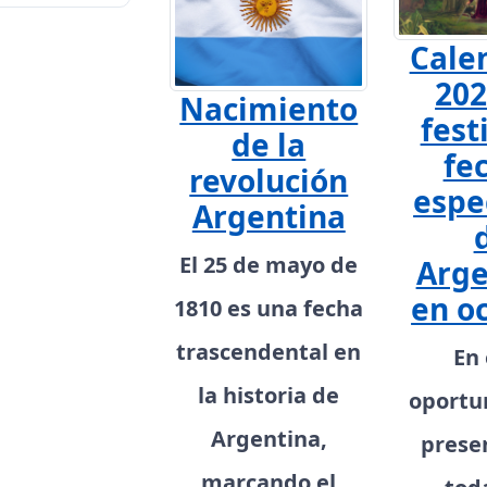
Cale
202
Nacimiento
fest
de la
fe
revolución
espe
Argentina
El 25 de mayo de
Arge
en o
1810 es una fecha
trascendental en
En 
la historia de
oportu
Argentina,
prese
marcando el