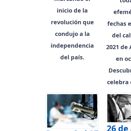
tod
inicio de la
efemé
revolución que
fechas e
condujo a la
del ca
independencia
2021 de 
del país.
en oc
Descubr
celebra 
26 de