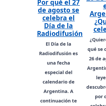
Por qué el 27
de agosto se
Arge
celebra el
¿Qu
Día de la
cel
Radiodifusión
¿Quier
El Día de la
qué se 
Radiodifusión es
26 de a
una fecha
Argenti
especial del
leye
calendario de
descubre
Argentina. A
por 
continuación te
celebr