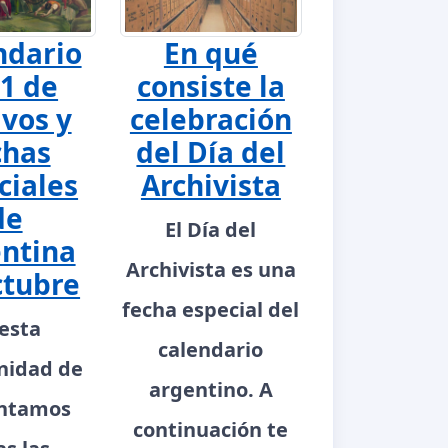
ndario
En qué
1 de
consiste la
ivos y
celebración
chas
del Día del
ciales
Archivista
de
El Día del
ntina
Archivista es una
ctubre
fecha especial del
esta
calendario
nidad de
argentino. A
ntamos
continuación te