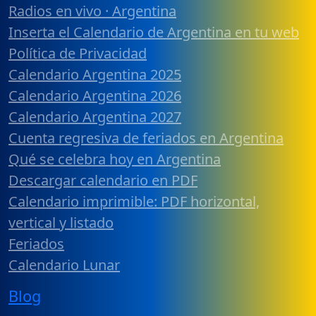
Radios en vivo · Argentina
Inserta el Calendario de Argentina en tu web
Política de Privacidad
Calendario Argentina 2025
Calendario Argentina 2026
Calendario Argentina 2027
Cuenta regresiva de feriados en Argentina
Qué se celebra hoy en Argentina
Descargar calendario en PDF
Calendario imprimible: PDF horizontal,
vertical y listado
Feriados
Calendario Lunar
Blog