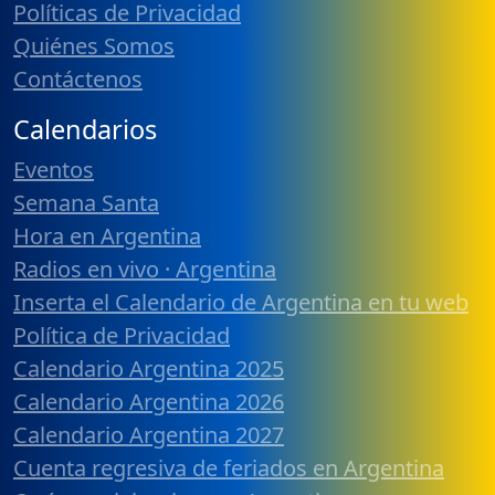
Políticas de Privacidad
Quiénes Somos
Contáctenos
Calendarios
Eventos
Semana Santa
Hora en Argentina
Radios en vivo · Argentina
Inserta el Calendario de Argentina en tu web
Política de Privacidad
Calendario Argentina 2025
Calendario Argentina 2026
Calendario Argentina 2027
Cuenta regresiva de feriados en Argentina