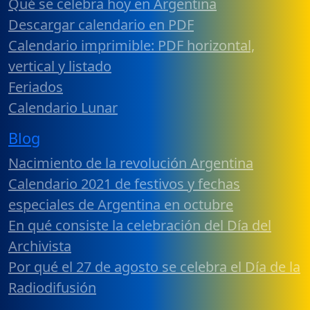
Qué se celebra hoy en Argentina
Descargar calendario en PDF
Calendario imprimible: PDF horizontal,
vertical y listado
Feriados
Calendario Lunar
Blog
Nacimiento de la revolución Argentina
Calendario 2021 de festivos y fechas
especiales de Argentina en octubre
En qué consiste la celebración del Día del
Archivista
Por qué el 27 de agosto se celebra el Día de la
Radiodifusión