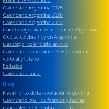
Política de Privacidad
Calendario Argentina 2025
Calendario Argentina 2026
Calendario Argentina 2027
Cuenta regresiva de feriados en Argentina
Qué se celebra hoy en Argentina
Descargar calendario en PDF
Calendario imprimible: PDF horizontal,
vertical y listado
Feriados
Calendario Lunar
Blog
Nacimiento de la revolución Argentina
Calendario 2021 de festivos y fechas
especiales de Argentina en octubre