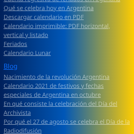
Qué se celebra hoy en Argentina
Descargar calendario en PDF
Calendario imprimible: PDF horizontal,
vertical y listado
Feriados
Calendario Lunar
Blog
Nacimiento de la revolución Argentina
Calendario 2021 de festivos y fechas
especiales de Argentina en octubre
En qué consiste la celebración del Día del
Archivista
Por qué el 27 de agosto se celebra el Día de la
Radiodifusión