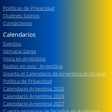
Políticas de Privacidad
Quiénes Somos
Contáctenos
Calendarios
Eventos
Semana Santa
Hora en Argentina
Radios en vivo · Argentina
Inserta el Calendario de Argentina en tu web
Política de Privacidad
Calendario Argentina 2025
Calendario Argentina 2026
Calendario Argentina 2027
Cuenta regresiva de feriados en Argentina