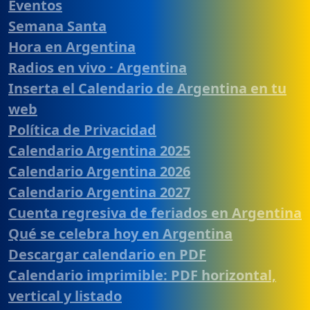
Eventos
Semana Santa
Hora en Argentina
Radios en vivo · Argentina
Inserta el Calendario de Argentina en tu
web
Política de Privacidad
Calendario Argentina 2025
Calendario Argentina 2026
Calendario Argentina 2027
Cuenta regresiva de feriados en Argentina
Qué se celebra hoy en Argentina
Descargar calendario en PDF
Calendario imprimible: PDF horizontal,
vertical y listado