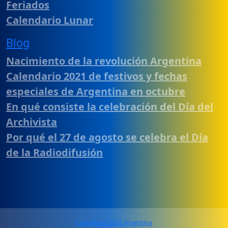
Feriados
Calendario Lunar
Blog
Nacimiento de la revolución Argentina
Calendario 2021 de festivos y fechas
especiales de Argentina en octubre
En qué consiste la celebración del Día del
Archivista
Por qué el 27 de agosto se celebra el Día
de la Radiodifusión
Calendario 2026 Argentina