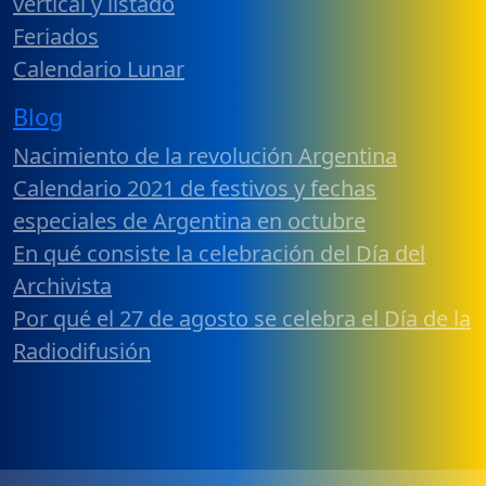
vertical y listado
Feriados
Calendario Lunar
Blog
Nacimiento de la revolución Argentina
Calendario 2021 de festivos y fechas
especiales de Argentina en octubre
En qué consiste la celebración del Día del
Archivista
Por qué el 27 de agosto se celebra el Día de la
Radiodifusión