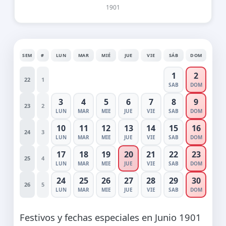
1901
SEM
#
LUN
MAR
MIÉ
JUE
VIE
SÁB
DOM
1
2
22
1
SAB
DOM
3
4
5
6
7
8
9
23
2
LUN
MAR
MIE
JUE
VIE
SAB
DOM
10
11
12
13
14
15
16
24
3
LUN
MAR
MIE
JUE
VIE
SAB
DOM
17
18
19
20
21
22
23
25
4
LUN
MAR
MIE
JUE
VIE
SAB
DOM
24
25
26
27
28
29
30
26
5
LUN
MAR
MIE
JUE
VIE
SAB
DOM
Festivos y fechas especiales en Junio 1901