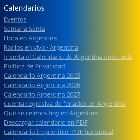
Calendarios
Eventos
Semana Santa
Hora en Argentina
Radios en vivo · Argentina
Inserta el Calendario de Argentina en tu web
Política de Privacidad
Calendario Argentina 2025
Calendario Argentina 2026
Calendario Argentina 2027
Cuenta regresiva de feriados en Argentina
Qué se celebra hoy en Argentina
Descargar calendario en PDF
Calendario imprimible: PDF horizontal,