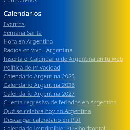
Contáctenos
Calendarios
Eventos
Semana Santa
Hora en Argentina
Radios en vivo · Argentina
Inserta el Calendario de Argentina en tu web
Política de Privacidad
Calendario Argentina 2025
Calendario Argentina 2026
Calendario Argentina 2027
Cuenta regresiva de feriados en Argentina
Qué se celebra hoy en Argentina
Descargar calendario en PDF
Calendario imprimible: PDF horizontal,