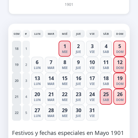
1901
SEM
#
LUN
MAR
MIÉ
JUE
VIE
SÁB
DOM
1
2
3
4
5
18
1
MIE
JUE
VIE
SAB
DOM
6
7
8
9
10
11
12
19
2
LUN
MAR
MIE
JUE
VIE
SAB
DOM
13
14
15
16
17
18
19
20
3
LUN
MAR
MIE
JUE
VIE
SAB
DOM
20
21
22
23
24
25
26
21
4
LUN
MAR
MIE
JUE
VIE
SAB
DOM
27
28
29
30
31
22
5
LUN
MAR
MIE
JUE
VIE
Festivos y fechas especiales en Mayo 1901