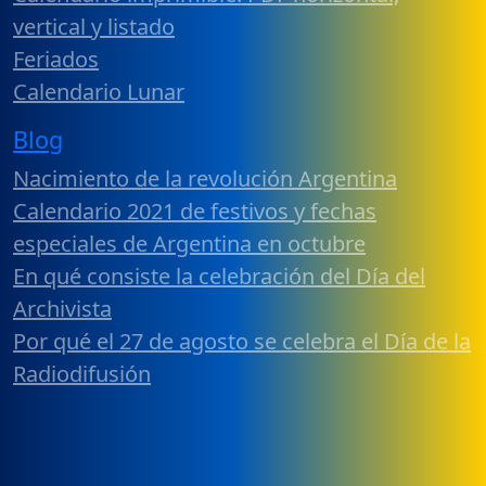
vertical y listado
Feriados
Calendario Lunar
Blog
Nacimiento de la revolución Argentina
Calendario 2021 de festivos y fechas
especiales de Argentina en octubre
En qué consiste la celebración del Día del
Archivista
Por qué el 27 de agosto se celebra el Día de la
Radiodifusión