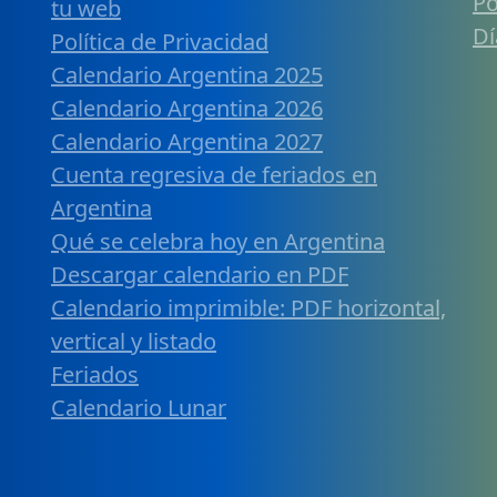
Po
tu web
Dí
Política de Privacidad
Calendario Argentina 2025
Calendario Argentina 2026
Calendario Argentina 2027
Cuenta regresiva de feriados en
Argentina
Qué se celebra hoy en Argentina
Descargar calendario en PDF
Calendario imprimible: PDF horizontal,
vertical y listado
Feriados
Calendario Lunar