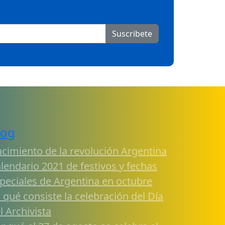
Suscribete
log
cimiento de la revolución Argentina
lendario 2021 de festivos y fechas
peciales de Argentina en octubre
 qué consiste la celebración del Día
l Archivista