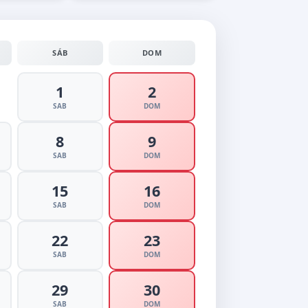
SÁB
DOM
1
2
SAB
DOM
8
9
SAB
DOM
15
16
SAB
DOM
22
23
SAB
DOM
29
30
SAB
DOM