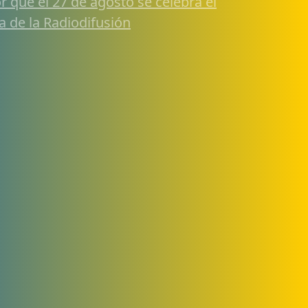
r qué el 27 de agosto se celebra el
a de la Radiodifusión