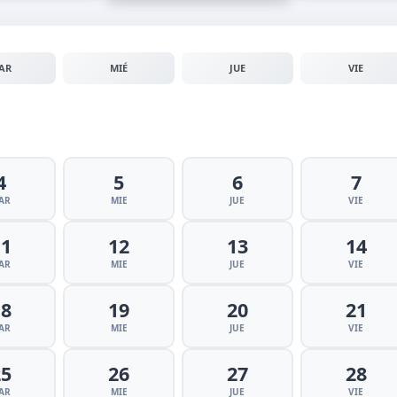
AR
MIÉ
JUE
VIE
4
5
6
7
AR
MIE
JUE
VIE
11
12
13
14
AR
MIE
JUE
VIE
18
19
20
21
AR
MIE
JUE
VIE
25
26
27
28
AR
MIE
JUE
VIE