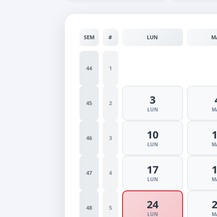
SEM
#
LUN
M
44
1
3
45
2
LUN
M
10
46
3
LUN
M
17
47
4
LUN
M
24
48
5
LUN
M