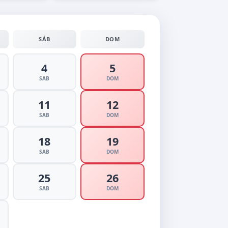
SÁB
DOM
4
5
SAB
DOM
11
12
SAB
DOM
18
19
SAB
DOM
25
26
SAB
DOM