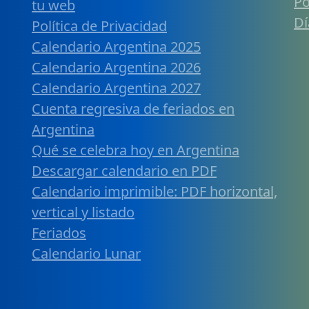
Po
tu web
Dí
Política de Privacidad
Calendario Argentina 2025
Calendario Argentina 2026
Calendario Argentina 2027
Cuenta regresiva de feriados en
Argentina
Qué se celebra hoy en Argentina
Descargar calendario en PDF
Calendario imprimible: PDF horizontal,
vertical y listado
Feriados
Calendario Lunar