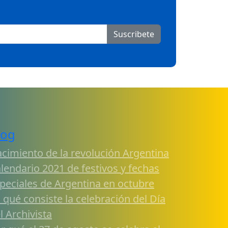
Suscribete
log
cimiento de la revolución Argentina
lendario 2021 de festivos y fechas
peciales de Argentina en octubre
 qué consiste la celebración del Día
l Archivista