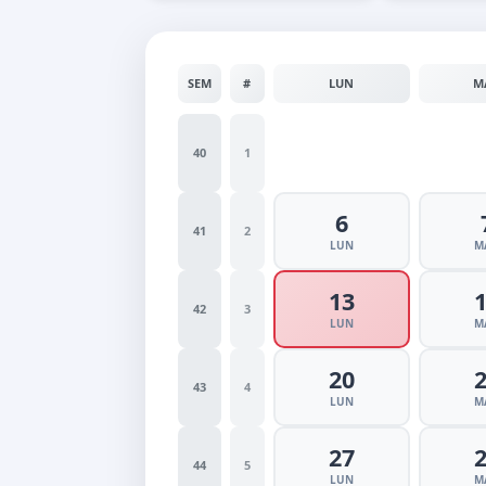
SEM
#
LUN
M
40
1
6
41
2
LUN
M
13
42
3
LUN
M
20
43
4
LUN
M
27
44
5
LUN
M