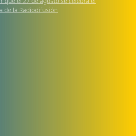
r qué el 27 de agosto se celebra el
a de la Radiodifusión