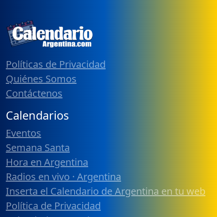
Políticas de Privacidad
Quiénes Somos
Contáctenos
Calendarios
Eventos
Semana Santa
Hora en Argentina
Radios en vivo · Argentina
Inserta el Calendario de Argentina en tu web
Política de Privacidad