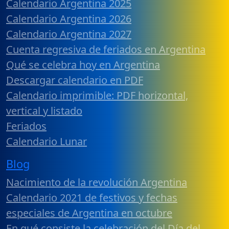
Calendario Argentina 2025
Calendario Argentina 2026
Calendario Argentina 2027
Cuenta regresiva de feriados en Argentina
Qué se celebra hoy en Argentina
Descargar calendario en PDF
Calendario imprimible: PDF horizontal,
vertical y listado
Feriados
Calendario Lunar
Blog
Nacimiento de la revolución Argentina
Calendario 2021 de festivos y fechas
especiales de Argentina en octubre
En qué consiste la celebración del Día del